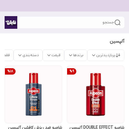
جستجو
آلپسین
پربازدیدترین
برندها
قیمت
دسته‌بندی
فقط م
%
18
%
9
شامپو DOUBLE EFFECT آلپسین
شامپو ضد ریزش کافئین آلپسین