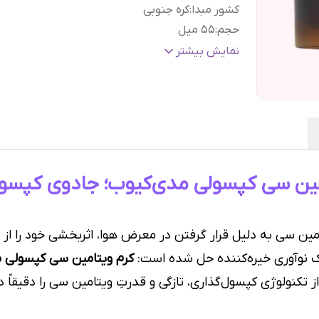
کشور مبدا
:
کره جنوبی
حجم
:
۵۵ میل
براساس کارکرد
:
ضد لک و روشن کننده
نمایش بیشتر
گارانتی و ضمانت
هفت روز ضمانت مرجوعی سفا
اصالت کالا
:
بدون قید و شرط
امین سی کپسولی مدی‌کیوب؛ جادوی کپسو
امین سی به دلیل قرار گرفتن در معرض هوا، اثربخشی خود را 
 نوآوری خیره‌کننده حل شده است:
ز تکنولوژی کپسول‌گذاری، تازگی و قدرتِ ویتامین سی را دقیقاً 