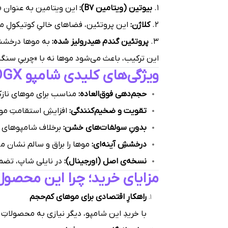
۱.
بیوتین (ویتامین B7):
این ویتامین به عنوان «
۲.
کلاژن:
این پروتئین، فضاهای خالیِ کوتیکولِ مو ر
۳.
پروتئین گندم هیدرولیز شده:
به موها درخشند
این ترکیب، باعث می‌شود موها نه با «چربیِ سنگ
ویژگی‌های کلیدی شامپو OGX بنفش
حجم‌دهی فوق‌العاده:
مناسب برای موهای نازک 
تقویت و ضخیم‌کنندگی:
افزایشِ استقامتِ مو د
بدونِ سولفات‌های خشن:
برخلاف شامپوهای با
درخششِ آینه‌ای:
موها را براق و سالم نشان م
نسخه‌ی اصل (اورجینال):
در نایلی شاپ، تضمی
مزایای خرید؛ چرا این محصول
راهکارِ اقتصادی برای موهای کم‌حجم
با خریدِ این شامپو، دیگر نیازی به محصولات