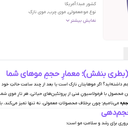
کشور مبدا
:
آمریکا
نوع مو
:
معمولی, موی چرب, موی نازک
بر اساس ویژگی
:
بدون سولفات
نمایش بیشتر
مواد تشکیل دهنده اصلی
:
بیوتین
براساس
درخشان کننده مو, درمان وز و خشکی مو, 
کارکرد
:
کننده مو, مغذی مو
تاریخ انقضاء
:
۱۲ ماه پس از باز شدن درب محصول
حجم
:
۳۸۵ میل
گارانتی و ضمانت
هفت روز ضمانت مرجوعی سفا
اصالت کالا
:
بدون قید و شرط
اشته‌اید؟ اگر موهایتان نازک است یا بعد از چند ساعت حالتِ خود 
 محصول با فرمولاسیونِ غنی از پروتئین‌های حیاتی، هر تارِ موی شما 
جم»
می‌نامیم؛ چون برخلاف محصولاتِ معمولی، نه تنها تمیز می‌کند، ب
حجم‌دهی
ضروری برای رشد و سلامتِ مو است: