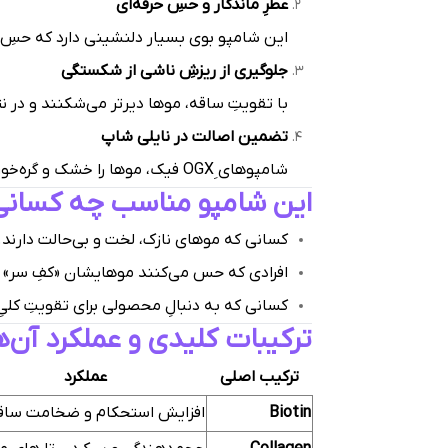
عطرِ ماندگار و حسِ حرفه‌ای
این شامپو بوی بسیار دلنشینی دارد که حسِ خر
جلوگیری از ریزشِ ناشی از شکستگی
با تقویتِ ساقه، موها دیرتر می‌شکنند و در ن
تضمین اصالت در نایلی شاپ
شامپوهای OGXِ فیک، موها را خشک و گره‌خورده می‌کنند. نایلی شاپ با حذفِ واسطه‌ها و ضمانتِ اصالت، سلامتِ موهای شما را تضمین می‌کند.
این شامپو مناسب چه کسان
کسانی که موهای نازک، لخت و بی‌حالت دارند.
افرادی که حس می‌کنند موهایشان «کفِ سر» م
کسانی که به دنبالِ محصولی برای تقویتِ کلی
ترکیبات کلیدی و عملکرد آن‌ه
ترکیب اصلی
عملکرد
Biotin
افزایش استحکام و ضخامت ساق