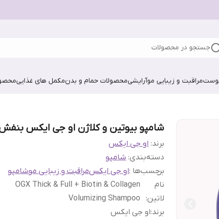
جستجو در محصولات
پوست
مراقبت و زیبایی مو
آرایشی
محصولات حمام و بدن
مکمل های غذایی
محصول
شامپو بیوتین و کلاژن او جی ایکس بنفش
برند:
او جی ایکس
دسته‌بندی
:
شامپو
برچسب‌ها :
او جی ایکس
مراقبت و زیبایی مو
شامپو
نام
OGX Thick & Full + Biotin & Collagen
لاتین
:
Volumizing Shampoo
برند
:
او جی ایکس