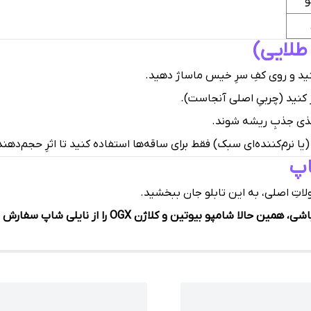
و
لایی)
ید و روی کفِ سرِ خیس ماساژ دهید.
 کنید (چربیِ اصلی آنجاست).
(یا نرم‌کننده‌ای سبک) فقط برای ساقه‌ها استفاده کنید تا اثرِ حجم‌ده
اتِ اصلی، به این تابلو جان ببخشید.
مپو بیوتین و کلاژن OGX را از نایلی شاپ سفارش بده.