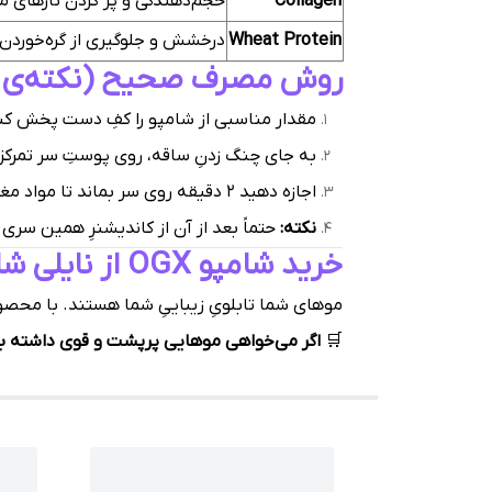
Collagen
حجم‌دهندگی و پر کردن تارهای م
Wheat Protein
درخشش و جلوگیری از گره‌خوردن
روش مصرف صحیح (نکته‌ی ط
مقدار مناسبی از شامپو را کفِ دست پخش کن
به جای چنگ زدنِ ساقه، روی پوستِ سر تمرکز
اجازه دهید ۲ دقیقه روی سر بماند تا مواد مغذی جذبِ ریشه شوند.
نکته:
حتماً بعد از آن از کاندیشنرِ همین سری 
خرید شامپو OGX از نایلی شاپ
موهای شما تابلویِ زیباییِ شما هستند. با محصول
🛒
اگر می‌خواهی موهایی پرپشت و قوی داشته باشی، همین حالا شا