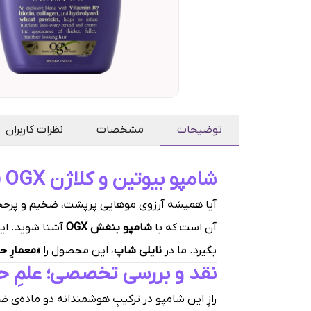
توضیحات
مشخصات
نظرات کاربران
شامپو بیوتین و کلاژن OGX (بطری بنفش)؛ معمارِ حجمِ موهای شما
آیا همیشه آرزوی موهایی پرپشت، ضخیم و پرحجم د
آن است که با
شامپو بنفش OGX
آشنا شوید. این
بگیرد. ما در
نایلی شاپ
، این محصول را
«معمارِ ح
نقد و بررسی تخصصی؛ علمِ 
رازِ این شامپو در ترکیبِ هوشمندانه دو ماده‌ی 