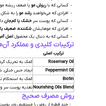
کسانی که با
ریزش مو
یا ضعف ریشه مواج
افرادی که می‌خواهند
رشد مو
را به شکل 
کسانی که پوست سر
خشک یا کم‌جان
دار
افرادی که موهایشان
شکننده، ضعیف یا 
کسانی که به دنبال یک محصول
اصل آمر
ترکیبات کلیدی و عملکرد آن‌ه
ترکیب اصلی
Rosemary Oil
کمک به تحریک گرد
Peppermint Oil
ایجاد حس خنکی، ش
Biotin
کمک به استحکام ت
Nourishing Oils Blend
تغذیه پوست سر و ن
روش مصرف صحیح
چند قطره از روغن را مستقیم روی پوست س