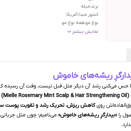
برند
:
میله
کشور مبدا
:
آمریکا
نوع مو
:
همه نوع مو
بافت
:
روغن
نمایش بیشتر
مواد تشکیل دهنده اصلی
:
رزماری
براساس کارکرد
:
ریزش مو و نازکی مو
حجم
:
۶۰ میل
گارانتی و ضمانت
هفت روز ضمانت مرجوعی سفا
اصالت کالا
:
بدون قید و شرط
یدارگرِ ریشه‌های خاموش
ا حس می‌کنی رشد آن دیگر مثل قبل نیست، وقت آن رسیده که
Miel)
ی
ق‌العاده‌اش روی
کاهش ریزش، تحریک رشد و تقویت پوست سر
ول را
«بیدارگرِ ریشه‌های خاموش»
می‌نامیم؛ چون مثل جریانی 
ارد.