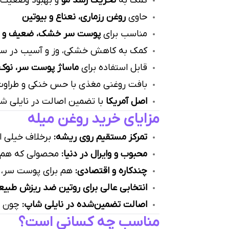
کمک به
تحریک رشد مو
و بهبود وضعیت
حاوی
روغن رزماری، نعناع و بیوتین
مناسب برای
پوست سر خشک، ضعیف و م
کمک به کاهش خشکی، وز و آسیب در سا
قابل استفاده برای
ماساژ پوست سر، نوک 
بافت روغنی مغذی با حس خنکی و طراو
اصل آمریکا
با تضمین اصالت در نایلی ش
مزایای خرید روغن میله
تمرکز مستقیم روی ریشه:
برخلاف خیلی از
محبوب و وایرال در دنیا:
محصولی که هم در
چندکاره و اقتصادی:
هم برای پوست سر، ه
انتخابی عالی برای روتین ضد ریزش طبیع
اصالت تضمین‌شده در نایلی شاپ:
چون در
مناسب چه کسانی است؟