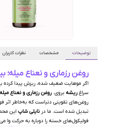
توضیحات
مشخصات
نظرات کاربران
روغن رزماری و نعناع میله؛ ب
اگر موهایت ضعیف شده، ریزش پیدا کرده ی
سراغ
ریشه
بروی.
روغن رزماری و نعناع میله (le Rosemary Mint Scalp & Hair Strengthening Oil
روغن‌های تقویتی دنیاست که به‌خاطر اثر فو
تبدیل شده است. ما در
نایلی شاپ
این محص
فولیکول‌های خسته را دوباره به حرکت وا می‌د