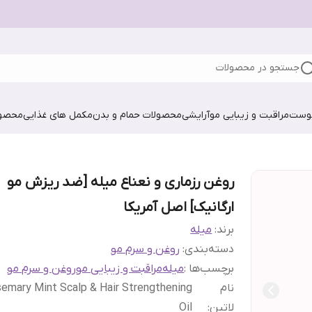
جستجو در محصولات
پوست
مراقبت و زیبایی مو
آرایشی
محصولات حمام و بدن
مکمل های غذایی
محصول
روغن رزماری و نعناع میله [ضد ریزش مو
ارگانیک] اصل آمریکا
برند:
میله
دسته‌بندی
:
روغن و سرم مو
برچسب‌ها :
میله
مراقبت و زیبایی مو
روغن و سرم مو
نام
emary Mint Scalp & Hair Strengthening
لاتین
:
Oil