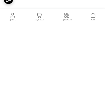
خانه
دسته‌بندی
سبد خرید
پروفایل
دسترسی سریع
تماس با ما
سیاست حریم خصوصی
درباره ما
شکایات
شماره تماس : ۰۹۱۲۲۹۰۶۱۲۰
کانال بله :
https://ble.ir/nailishop
اینستاگرام: nailishop.ir