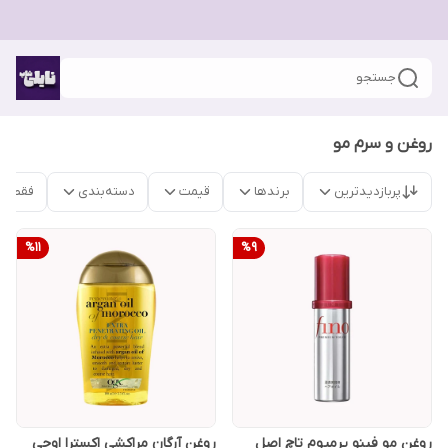
جستجو
روغن و سرم مو
پربازدیدترین
برندها
قیمت
دسته‌بندی
فقط م
%
11
%
9
روغن مو فینو پرمیوم تاچ اصل
روغن آرگان مراکشی اکسترا اوجی