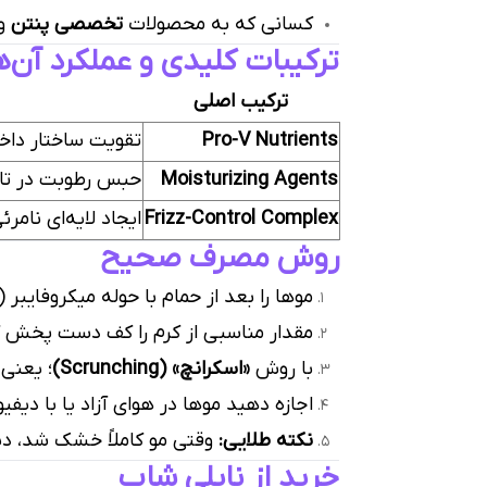
کسانی که به محصولات
تخصصی پنتن
و 
ترکیبات کلیدی و عملکرد آن‌ه
ترکیب اصلی
Pro-V Nutrients
تقویت ساختار داخ
Moisturizing Agents
حبس رطوبت در تاره
Frizz-Control Complex
ایجاد لایه‌ای نامر
روش مصرف صحیح
موها را بعد از حمام با حوله میکروفایب
مقدار مناسبی از کرم را کف دست پخش ک
با روش
«اسکرانچ» (Scrunching)
؛ یعنی 
اجازه دهید موها در هوای آزاد یا با دی
نکته طلایی:
وقتی مو کاملاً خشک شد، دیگ
خرید از نایلی شاپ