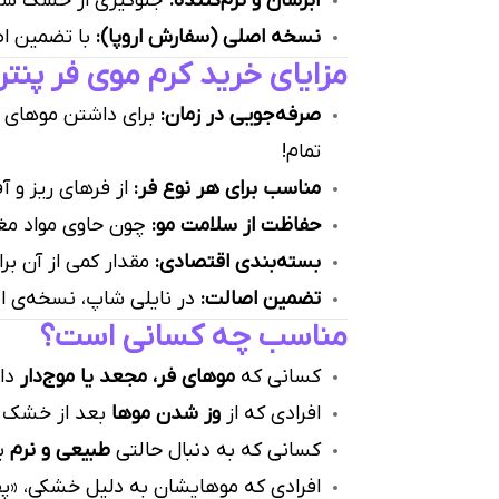
آبرسان و نرم‌کننده:
جلوگیری از خشک شدن
نسخه اصلی (سفارش اروپا):
با تضمین اص
مزایای خرید کرم موی فر پنت
صرفه‌جویی در زمان:
برای داشتن موهای فر
تمام!
مناسب برای هر نوع فر:
از فرهای ریز و آ
حفاظت از سلامت مو:
چون حاوی مواد مغذی
بسته‌بندی اقتصادی:
مقدار کمی از آن بر
تضمین اصالت:
در نایلی شاپ، نسخه‌ی اصل
مناسب چه کسانی است؟
کسانی که
موهای فر، مجعد یا موج‌دار
دار
افرادی که از
وز شدن موها
بعد از خشک 
کسانی که به دنبال حالتی
طبیعی و نرم
بر
افرادی که موهایشان به دلیل خشکی، «پف»