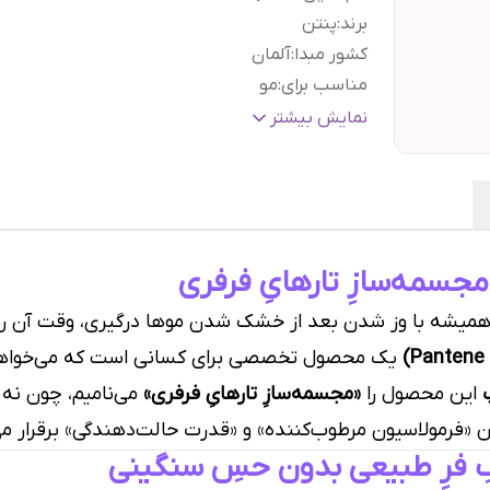
برند
:
پنتن
کشور مبدا
:
آلمان
مناسب برای
:
مو
نوع مو
:
فر و مجعد
نمایش بیشتر
بافت
:
کرم
تاریخ انقضاء
:
۱۲ ماه پس از باز شدن درب محصول
حجم
:
۳۰۰ میل
گارانتی و ضمانت
هفت روز ضمانت مرجوعی سفا
اصالت کالا
:
بدون قید و شرط
مجسمه‌سازِ تارهایِ فرفری
 و همیشه با وز شدن بعد از خشک شدن موها درگیری، وقت آن 
یک محصول تخصصی برای کسانی است که می‌خواهند 
این محصول را
«مجسمه‌سازِ تارهایِ فرفری»
می‌نامیم، چون نه 
ین «فرمولاسیون مرطوب‌کننده» و «قدرت حالت‌دهندگی» برقرار می
 فرِ طبیعی بدون حسِ سنگینی