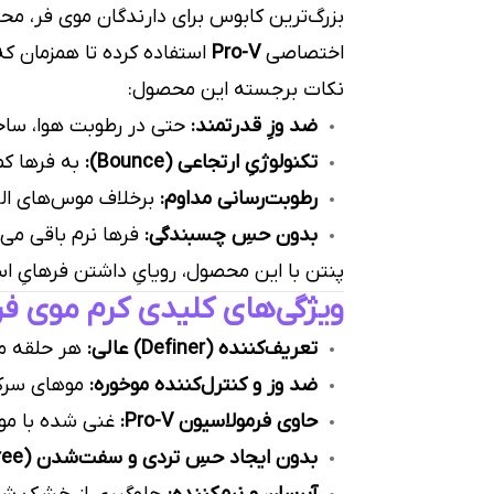
بزرگ‌ترین کابوس برای دارندگان موی فر، م
اختصاصی
Pro-V
استفاده کرده تا همزمان که 
نکات برجسته این محصول:
ضد وزِ قدرتمند:
حتی در رطوبت هوا، ساخت
تکنولوژیِ ارتجاعی (Bounce):
به فرها کم
رطوبت‌رسانی مداوم:
برخلاف موس‌های الکلی
بدون حسِ چسبندگی:
فرها نرم باقی می‌
پنتن با این محصول، رویایِ داشتن فرهایِ ا
ویژگی‌های کلیدی کرم موی فر
تعریف‌کننده (Definer) عالی:
هر حلقه مو
ضد وز و کنترل‌کننده موخوره:
موهای سرکش
حاوی فرمولاسیون Pro-V:
غنی شده با موا
بدون ایجاد حسِ تردی و سفت‌شدن (Crunch-free):