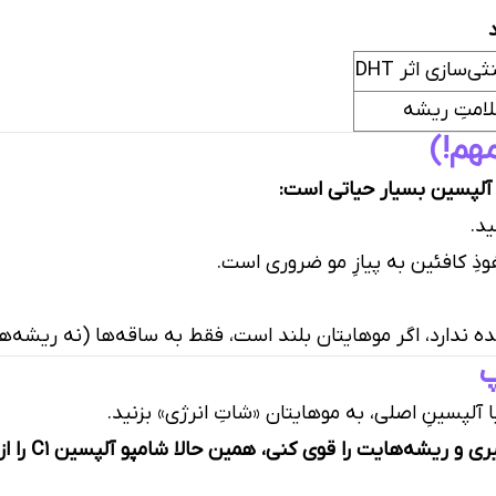
سازی اثر DHT
لامتِ ریشه
هم!)
 آلپسین بسیار حیاتی است:
د.
وذِ کافئین به پیازِ مو ضروری است.
ده ندارد، اگر موهایتان بلند است، فقط به ساقه‌ها (نه ریشه‌ها
 آلپسینِ اصلی، به موهایتان «شاتِ انرژی» بزنید.
یت را قوی کنی، همین حالا شامپو آلپسین C1 را از نایلی شاپ سفارش بده.