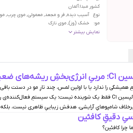
کشور مبدا
:
آلمان
نوع
آسیب دیده, فر و مجعد, معمولی, موی چرب, مو
مو
:
خشک (وز), موی نازک
بافت
:
ژل
نمایش بیشتر
مواد تشکیل دهنده اصلی
:
کراتین, کافئین
براساس کارکرد
:
ریزش مو و نازکی مو
حجم
:
۲۵۰ میل
گارانتی و ضمانت
هفت روز ضمانت مرجوعی سفا
اصالت کالا
:
بدون قید و شرط
‌های ضعیف
همیشگی را ندارد یا با اولین لمس، چند تارِ مو در دستت باقی م
ه‌ی مو است. ما در
رخلاف شامپوهایِ آرایشی، هدفش زیباییِ ظاهری نیست، بلکه «
ِ دقیقِ کافئین
ما چرا کافئین؟