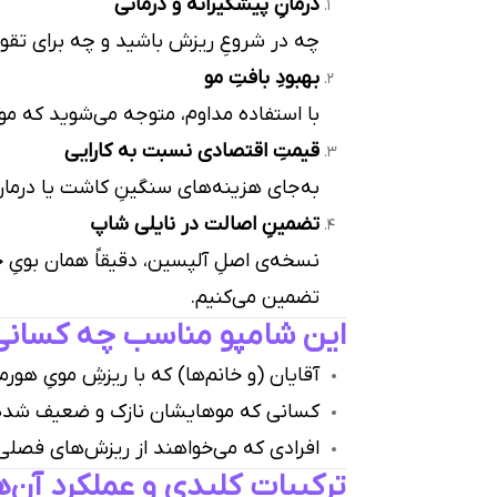
درمانِ پیشگیرانه و درمانی
چه در شروعِ ریزش باشید و چه برای تقویت
بهبودِ بافتِ مو
با استفاده مداوم، متوجه می‌شوید که موه
قیمتِ اقتصادی نسبت به کارایی
به‌جای هزینه‌های سنگینِ کاشت یا درمان
تضمینِ اصالت در نایلی شاپ
نسخه‌ی اصلِ آلپسین، دقیقاً همان بویِ خ
تضمین می‌کنیم.
این شامپو مناسب چه کسان
آقایان (و خانم‌ها) که با ریزشِ مویِ هور
کسانی که موهایشان نازک و ضعیف شده
افرادی که می‌خواهند از ریزش‌های فصلی
ترکیبات کلیدی و عملکرد آن‌ه