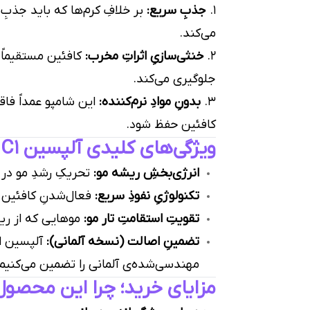
۱.
جذبِ سریع:
می‌کند.
۲.
خنثی‌سازیِ اثراتِ مخرب:
کافئین مستقیماً 
جلوگیری می‌کند.
۳.
بدونِ موادِ نرم‌کننده:
این شامپو عمداً فاق
کافئین حفظ شود.
ویژگی‌های کلیدی آلپسین C1
انرژی‌بخشِ ریشه مو:
تحریکِ رشدِ مو در
تکنولوژیِ نفوذِ سریع:
فعال‌شدنِ کافئین در عر
تقویتِ استقامتِ تار مو:
موهایی که از ریش
تضمینِ اصالت (نسخه آلمانی):
آلپسین از
مهندسی‌شده‌ی آلمانی را تضمین می‌کنیم
مزایای خرید؛ چرا این محصول