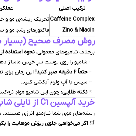
ترکیب اصلی
عملکرد
Caffeine Complex
تحریک ریشه‌ی مو و خنثی‌
Zinc & Niacin
فاکتورهای رشدِ مو و س
روش مصرف صحیح (بسیار م
برخلاف شامپوهای معمولی،
نحوه استفاده از
شامپو را روی پوستِ سرِ خیس ماساژ دهی
حتماً ۲ دقیقه صبر کنید!
این زمان برای نف
سپس با آبِ ولرم آبکشی کنید.
نکته طلایی:
چون این شامپو موادِ نرم‌کنن
خرید آلپسین C1 از نایلی شاپ
ریشه‌های موی شما نیازمندِ انرژی هستند. با
🛒
اگر می‌خواهی جلوی ریزش موهایت را بگیری و ریشه‌ها