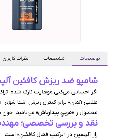
توضیحات
مشخصات
نظرات کاربران
شامپو ضد ریزش کافئین آلپسین C1؛ مربیِ انرژی‌بخشِ ریشه
اگر احساس می‌کنی موهایت نازک شده، تراکمِ 
طلاییِ آلمان» برای کنترلِ ریزش آشنا شوی. آلپسین C1 فقط یک شوینده نیست؛ یک سیستمِ فعال‌کننده‌ی ریش
محصول را
«مربیِ بیدارباش»
می‌نامیم؛ چون ب
نقد و بررسی تخصصی؛ مهندسی
رازِ آلپسین در «ترکیبِ فعالِ کافئین» است. ا