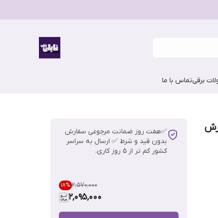
ات برقی
تماس با ما
پسین C1 [سفارش
✅هفت روز ضمانت مرجوعی سفارش
بدون قید و شرط ✅ ارسال به سراسر
کشور کم تر از 5 روز کاری.
۲٬۵۷۰٬۰۰۰
18
%
2,095,000