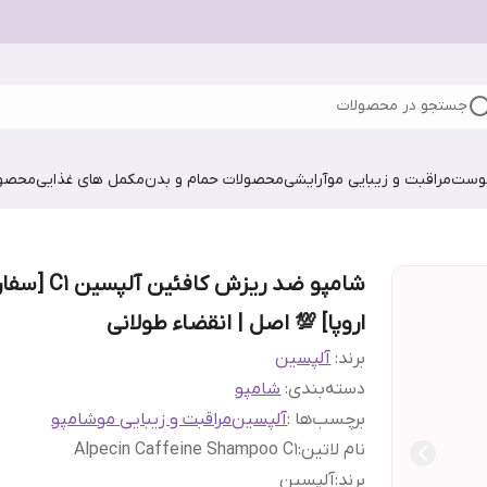
جستجو در محصولات
پوست
مراقبت و زیبایی مو
آرایشی
محصولات حمام و بدن
مکمل های غذایی
محصول
شامپو ضد ریزش کافئین آل
اروپا] 💯 اصل | انقضاء طولانی
برند:
آلپسین
دسته‌بندی
:
شامپو
برچسب‌ها :
آلپسین
مراقبت و زیبایی مو
شامپو
نام لاتین
:
Alpecin Caffeine Shampoo C1
برند
:
آلپسین