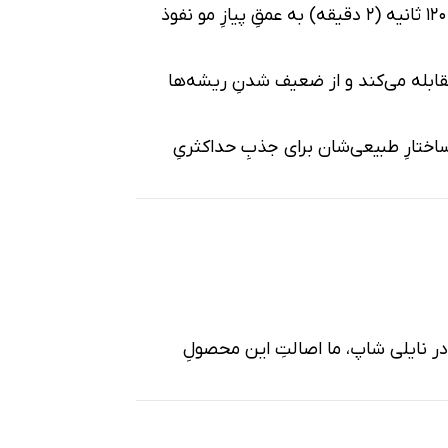
بر خلافِ کرم‌ها که باید جذبِ پوست شوند، کافئینِ آلپسین با تکنولوژی خاص خود، طیِ تنها ۱۲۰ ثانیه (۲ دقیقه) به عمقِ پیازِ مو نفوذ
قابله می‌کند و از ضعیف شدنِ ریشه‌ها
اختارِ طبیعی‌شان برای جذبِ حداکثریِ
ر نایلی شاپ، ما اصالتِ این محصولِ