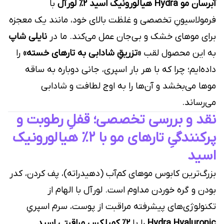
آبرسان مو Hydra هیالورونیک اسید ۲٪ لورآل
با
فرمولاسیونِ تخصصی و غلظت بالای خود، مانند یک معجزه
برای موهای خشک و بی‌جان عمل می‌کند. ما در
نایلی شاپ
به این محصول لقب
«تزریقِ شادابی به تارهای خسته»
را
داده‌ایم؛ چرا که با هر بار اسپری، جانی دوباره به ساقه
موها می‌بخشد و آن‌ها را به اوج لطافت و شادابی
می‌رساند.
نقد و بررسی تخصصی؛ قفلِ رطوبت و
پرکنندگیِ تارهای مو با ۲٪ هیالورونیک
اسید
بزرگ‌ترین کابوس موهای کم‌آب (دهیدراته)، پف کردن، کدر
بودن و گره خوردن مداوم است. لورآل با الهام از
تکنولوژی‌های پیشرفته مراقبت از پوست، سرم اسپریِ
Hydra Hyaluronic
را با
۲٪ کمپلکس مراقبتی اسید