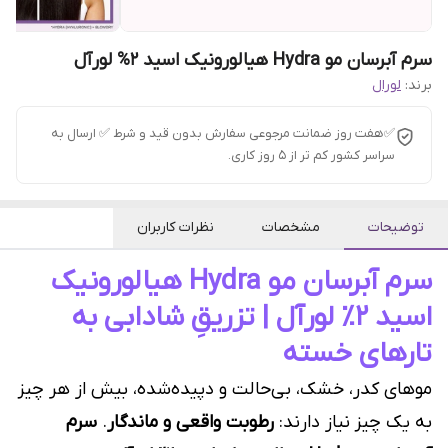
سرم آبرسان مو Hydra هیالورونیک اسید 2% لورآل
برند:
لورال
✅هفت روز ضمانت مرجوعی سفارش بدون قید و شرط ✅ ارسال به
سراسر کشور کم تر از 5 روز کاری.
توضیحات
مشخصات
نظرات کاربران
سرم آبرسان مو Hydra هیالورونیک
اسید ۲٪ لورآل | تزریقِ شادابی به
تارهای خسته
موهای کدر، خشک، بی‌حالت و دپیده‌شده، بیش از هر چیز
به یک چیز نیاز دارند:
رطوبت واقعی و ماندگار
.
سرم