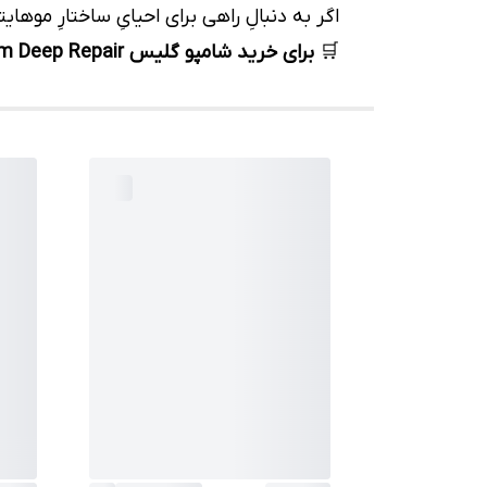
اگر به دنبالِ راهی برای احیایِ ساختارِ موهایتان هستید، شامپو گلیس ep Repair
🛒
برای خرید شامپو گلیس Serum Deep Repair با تضمین اصالت، همین حالا سفارش خود را در نایلی شاپ ثبت کنید.