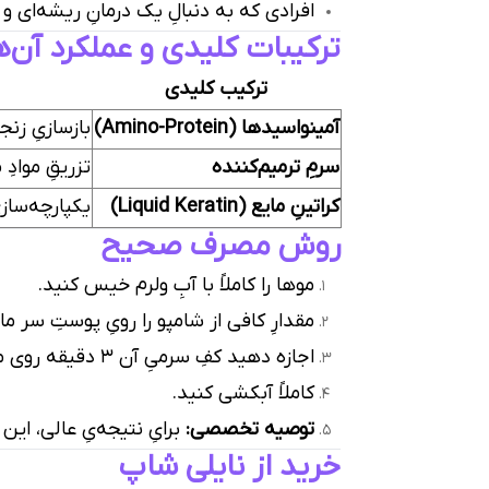
افرادی که به دنبالِ یک درمانِ ریشه‌ای 
ترکیبات کلیدی و عملکرد آن‌ه
ترکیب کلیدی
آمینواسیدها (Amino-Protein)
بازسازیِ زن
سرمِ ترمیم‌کننده
تزریقِ موادِ
کراتینِ مایع (Liquid Keratin)
یکپارچه‌سازی
روش مصرف صحیح
موها را کاملاً با آبِ ولرم خیس کنید.
مقدارِ کافی از شامپو را رویِ پوستِ سر م
اجازه دهید کفِ سرمیِ آن ۳ دقیقه روی موها بماند (این زمان برایِ نفوذِ ترکیباتِ سرمی به داخلِ فیبرِ مو حیاتی است).
کاملاً آبکشی کنید.
توصیه تخصصی:
برایِ نتیجه‌یِ عالی، این
خرید از نایلی شاپ