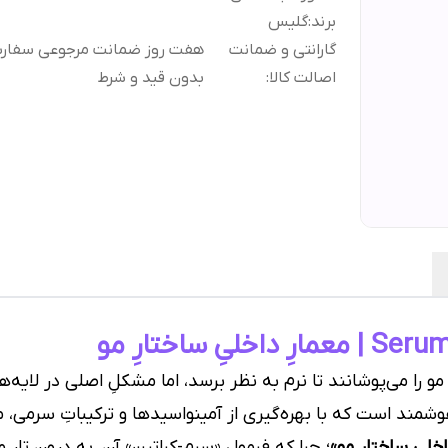
برند
:
گلیس
گارانتی و ضمانت
هفت روز ضمانت مرجوعی سفا
اصالت کالا
:
بدون قید و شرط
 را می‌پوشانند تا نرم به نظر برسد، اما مشکلِ اصلی در لایه‌
ند است که با بهره‌گیری از آمینواسیدها و ترکیباتِ سرمی، م
اخلیِ ساختارِ مو»
؛ چرا که فرمولِ «سرم-کراتین» آن، به درونِ تارِ 