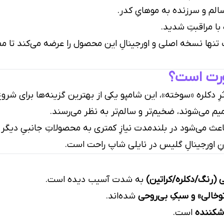
سالم و سرزنده به موهایِ کدر.
با مراقبتِ شدید.
تنها نسخه اصلی و اورجینالِ این محصول را عرضه می‌کند تا مطم
ورت است؟
رِ دکلره «سوخته»، این شامپو یکی از بهترین گزینه‌ها برای شرو
م می‌شوند، ضخیم‌تر و سالم‌تر به نظر می‌رسند.
 باعث می‌شود در بلندمدت نیازِ کمتری به محصولاتِ جانبیِ دیگر
ونِ اورجینالِ گلیس در نایلی شاپ راحت است.
ی (رنگ/دکلره/کراتین)
به شدت آسیب دیده است.
وخالی» و سبکِ بی‌روحی
شده‌اند.
کننده
است.