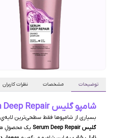
توضیحات
مشخصات
نظرات کاربران
شامپو گلیس Serum Deep Repair | معمارِ داخلیِ ساختارِ مو
بسیاری از شامپوها فقط سطحی‌ترین لایه‌یِ مو
گلیس Serum Deep Repair
یک محصولِ هوشم
نایلی شاپ
به این شامپو می‌گوییم
«معمارِ د