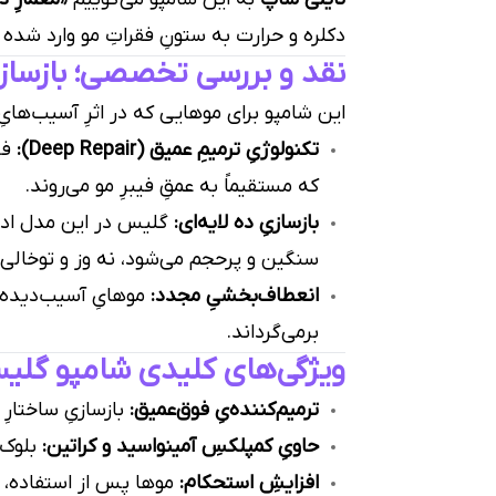
دکلره و حرارت به ستونِ فقراتِ مو وارد شده ر
نقد و بررسی تخصصی؛ بازسازی 
این شامپو برای موهایی که در اثرِ آسیب‌ها
تکنولوژیِ ترمیمِ عمیق (Deep Repair):
فر
که مستقیماً به عمقِ فیبرِ مو می‌روند.
بازسازیِ ده لایه‌ای:
گلیس در این مدل ادعا 
سنگین و پرحجم می‌شود، نه وز و توخالی.
انعطاف‌بخشیِ مجدد:
موهایِ آسیب‌دیده س
برمی‌گرداند.
ویژگی‌های کلیدی شامپو گلیس m Deep Repair
ترمیم‌کننده‌یِ فوق‌عمیق:
بازسازیِ ساختارِ 
حاویِ کمپلکسِ آمینواسید و کراتین:
بلوک‌ه
افزایشِ استحکام:
موها پس از استفاده، 