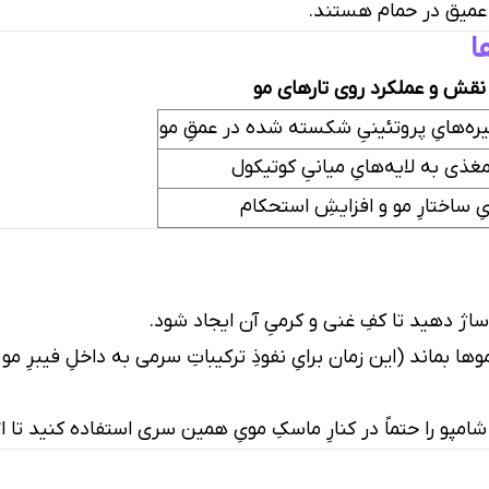
و عمیق در حمام هستند.
ا
نقش و عملکرد روی تارهای مو
جیره‌هایِ پروتئینیِ شکسته شده در عمقِ مو
 مغذی به لایه‌هایِ میانیِ کوتیکول
ِ ساختارِ مو و افزایشِ استحکام
اساژ دهید تا کفِ غنی و کرمیِ آن ایجاد شود.
 شامپو را حتماً در کنارِ ماسکِ مویِ همین سری استفاده کنید تا ا