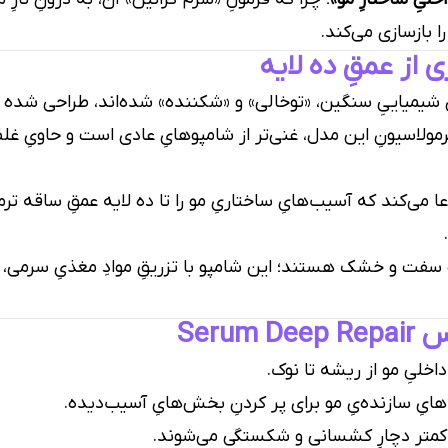
ا بازسازی می‌کند.
از عمقِ ده لایه
یِ شیمیاییِ سنگین، «توخالی» و «شکننده» شده‌اند، طراحی شده
مولاسیونِ این مدل، غنی‌تر از شامپوهایِ عادی است و حاویِ غلظ
می‌کند که آسیب‌هایِ ساختاریِ مو را تا ده لایه عمقِ ساقه ترم
فت و خشک هستند؛ این شامپو با تزریقِ موادِ مغذیِ سرمی، دو
Seru
داخلیِ مو از ریشه تا نوک.
ایِ سازنده‌یِ مو برای پر کردنِ بخش‌هایِ آسیب‌دیده.
کمتر دچارِ کشسانی و شکستگی می‌شوند.