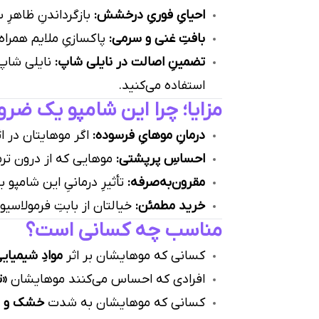
احیایِ فوریِ درخشش:
بازگرداندنِ ظاهرِ 
بافتِ غنی و سرمی:
پاکسازیِ ملایم همراه 
تضمینِ اصالت در نایلی شاپ:
نایلی شاپ 
استفاده می‌کنید.
مزایا؛ چرا این شامپو یک ضر
درمانِ موهایِ فرسوده:
اگر موهایتان در اث
احساسِ پرپشتی:
موهایی که از درون ترمی
مقرون‌به‌صرفه:
تأثیرِ درمانیِ این شامپو
خرید مطمئن:
خیالتان از بابتِ فرمولاسی
مناسب چه کسانی است؟
کسانی که موهایشان بر اثر
موادِ شیمیای
افرادی که احساس می‌کنند موهایشان
«ت
کسانی که موهایشان به شدت
خشک و ش