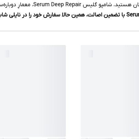
Serum De، معمارِ دوباره‌سازیِ زیباییِ شماست.