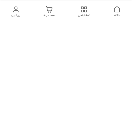
خانه
دسته‌بندی
سبد خرید
پروفایل
دسترسی سریع
تماس با ما
سیاست حریم خصوصی
درباره ما
شکایات
شماره تماس : ۰۹۱۲۲۹۰۶۱۲۰
کانال بله :
https://ble.ir/nailishop
اینستاگرام: nailishop.ir
شماره تماس
09122906120