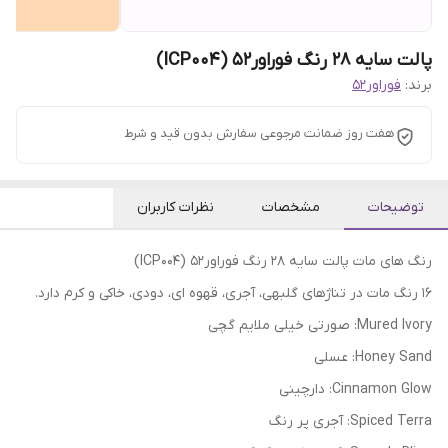
پالت سایه 28 رنگ فوراور52 (ICP004)
برند:
فوراور52
هفت روز ضمانت مرجوعی سفارش بدون قید و شرط
توضیحات
مشخصات
نظرات کاربران
رنگ های مات پالت سایه 28 رنگ فوراور52 (ICP004)
16 رنگ مات در تناژهای گلبهی، آجری، قهوه ای، دودی، خاکی و کرم دارد.
Mured Ivory: صورتی خیلی ملایم گچی
Honey Sand: عسلی
Cinnamon Glow: دارچینی
Spiced Terra: آجری پر رنگ