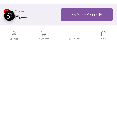
۶٬۴۸۴٬۰۰۰
9
%
افزودن به سبد خرید
5,837,000
خانه
دسته‌بندی
سبد خرید
پروفایل
دسترسی سریع
تماس با ما
سیاست حریم خصوصی
درباره ما
شکایات