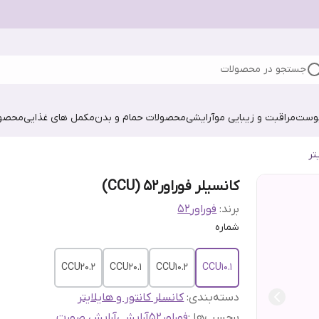
جستجو در محصولات
پوست
مراقبت و زیبایی مو
آرایشی
محصولات حمام و بدن
مکمل های غذایی
محصول
تر
کانسیلر فوراور52 (CCU)
برند:
فوراور52
شماره
CCU20.2
CCU20.1
CCU10.2
CCU10.1
دسته‌بندی
:
کانسلر کانتور و هایلایتر
برچسب‌ها :
فوراور52
آرایشی
آرایش صورت