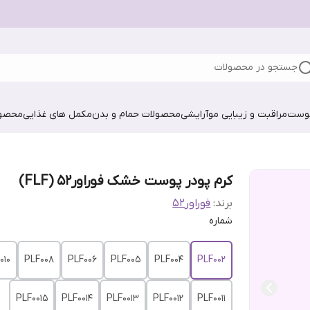
جستجو در محصولات
پوست
مراقبت و زیبایی مو
آرایشی
محصولات حمام و بدن
مکمل های غذایی
محصول
کرم ‌پودر پوست خشک فوراور۵۲ (FLF)
برند:
فوراور52
شماره
010
PLF008
PLF006
PLF005
PLF004
PLF002
PLF0015
PLF0014
PLF0013
PLF0012
PLF0011