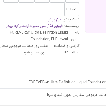
PLF0016
دسته‌بندی
:
کرم پودر
برچسب‌ها :
فوراور52
آرایش صورت
آرایشی
کرم پودر
نام
FOREVER52 Ultra Definition Liquid
لاتین
:
Foundation, FLF- 30ml
گارانتی و ضمانت
هفت روز ضمانت مرجوعی سفا
اصالت کالا
:
بدون قید و شرط
FOREVER52 Ultra Definition Liquid Foundation
انت مرجوعی سفارش بدون قید و شرط