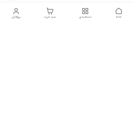
خانه
دسته‌بندی
سبد خرید
پروفایل
دسترسی سریع
تماس با ما
سیاست حریم خصوصی
درباره ما
شکایات
شماره تماس : ۰۹۱۲۲۹۰۶۱۲۰
کانال بله :
https://ble.ir/nailishop
اینستاگرام: nailishop.ir
شماره تماس
09122906120