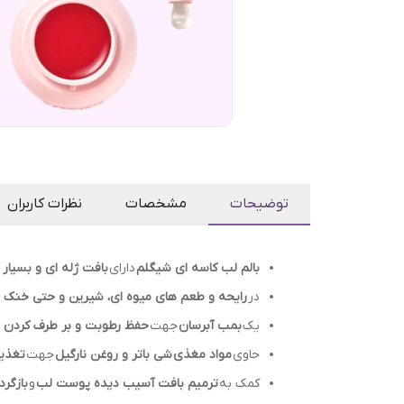
توضیحات
مشخصات
نظرات کاربران
بالم لب کاسه ای شیگلم
دارای
بافت ژله ای و بسیار
در
رایحه و طعم های میوه ای، شیرین و حتی خنک
یک
بمب آبرسان
جهت
حفظ رطوبت و بر طرف کردن 
حاوی
مواد مغذی
شی باتر و روغن نارگیل
جهت
تغذی
کمک به
ترمیم بافت آسیب دیده پوست لب
و
بازگر