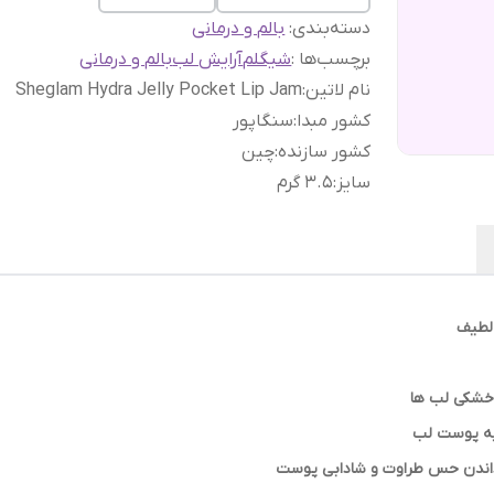
دسته‌بندی
:
بالم و درمانی
برچسب‌ها :
شیگلم
آرایش لب
بالم و درمانی
نام لاتین
:
Sheglam Hydra Jelly Pocket Lip Jam
کشور مبدا
:
سنگاپور
کشور سازنده
:
چین
سایز
:
3.5 گرم
 لطیف
خشکی لب ها
ه پوست لب
داندن حس طراوت و شادابی پوست