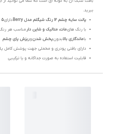
بافت سبک آن به گونه ای است که شما می توانید از ای
ببرید.
پالت سایه چشم 12 رنگ شیگلم مدل Berry‎
دارای
5 رنگ شاین دار و 7 رنگ مات
با رنگ های
مات، متالیک و شاین دار
مناسب هر رنگ
با
ماندگاری بالا
بدون
پخش شدن
و
ریزش پای چشم
دارای بافتی پودری و مخملی جهت پوشش کامل پلک
قابلیت استفاده به صورت جداگانه و یا ترکیبی