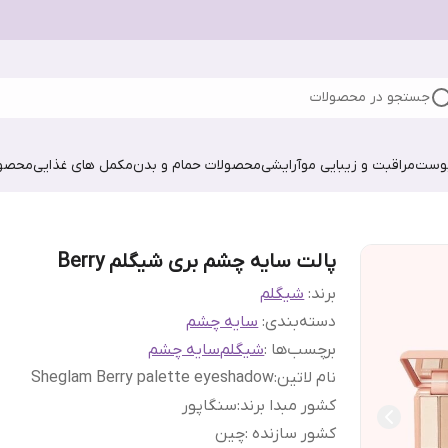
جستجو در محصولات
پوست
مراقبت و زیبایی مو
آرایشی
محصولات حمام و بدن
مکمل های غذایی
محصول
پالت سایه چشم بری شیگلم Berry‎
برند:
شیگلم
دسته‌بندی
:
سایه چشم
برچسب‌ها :
شیگلم
سایه چشم
نام لاتین
:
Sheglam Berry palette eyeshadow
کشور مبدا برند
:
سنگاپور
کشور سازنده
:
چین