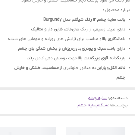
امر باعث می شود پوست دچار حساسیت، خشکی و خارش نشود.
درباره محصول :
پالت سایه چشم 12 رنگ شیگلم مدل Burgundy
دارای طیف وسیعی از رنگ های
مات، شاین دار و متالیک
با
ماندگاری بالا
و مناسب برای آرایش های روزانه و مهمانی های شبانه
دارای بافت
سبک و پودری
بدون
ریزش و پخش شدگی پای چشم
با
رنگدانه قوی
و
پیگمنت بالا
جهت پوشش دهی کامل پلک
فاقد الکل
و
پارابن
به منظور جلوگیری از
حساسیت، خشکی و خارش
چشم
دسته‌بندی
:
سایه چشم
برچسب‌ها :
شیگلم
سایه چشم