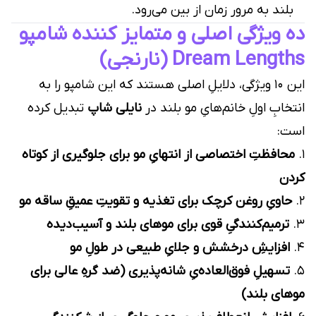
بلند به مرور زمان از بین می‌رود.
ده ویژگی اصلی و متمایز کننده شامپو
Dream Lengths (نارنجی)
این ۱۰ ویژگی، دلایلِ اصلی هستند که این شامپو را به
انتخابِ اولِ خانم‌هایِ مو بلند در
نایلی شاپ
تبدیل کرده
است:
۱.
محافظتِ اختصاصی از انتهایِ مو برای جلوگیری از کوتاه
کردن
۲.
حاویِ روغن کرچک برای تغذیه و تقویتِ عمیقِ ساقه مو
۳.
ترمیم‌کنندگیِ قوی برای موهای بلند و آسیب‌دیده
۴.
افزایشِ درخشش و جلایِ طبیعی در طولِ مو
۵.
تسهیلِ فوق‌العاده‌یِ شانه‌پذیری (ضد گرهِ عالی برای
موهای بلند)