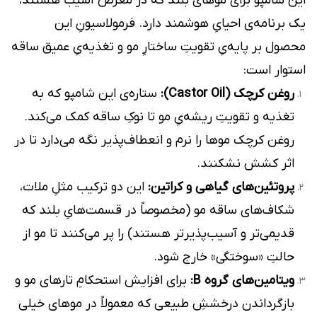
این شامپو برای موهای بلند که در معرض آسیب هستند،
یک برنامه‌ی احیایِ هوشمند دارد. فرمولاسیونِ این
محصول بر پایه‌یِ تقویتِ ساختارِ مو و تغذیه‌یِ عمیق ساقه
استوار است:
روغن کرچک (Castor Oil):
ستاره‌ی این شامپو که به
تغذیه و تقویتِ ریشه‌یِ مو تا نوکِ ساقه کمک می‌کند.
روغن کرچک موها را نرم و انعطاف‌پذیر نگه می‌دارد تا در
اثر کشش نشکنند.
پروتئین‌های گیاهی و کراتین:
این دو ترکیب مثلِ ملات،
شکاف‌های ساقه مو (مخصوصاً در قسمت‌هایِ بلند که
قدیمی‌تر و آسیب‌پذیرتر هستند) را پر می‌کنند تا مو از
حالتِ «سوختگی» خارج شود.
ویتامین‌های گروه B:
برای افزایش استحکامِ تارهای مو و
بازگرداندن درخششِ طبیعی که معمولاً در موهای خیلی