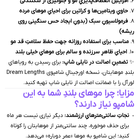
۶.
افزایشِ انعطاف‌پذیریِ مو و جلوگیری از شکنندگی
۷.
حاویِ ویتامین‌ها و کراتین برای احیایِ موهای مرده
۸.
فرمولاسیونِ سبک (بدونِ ایجاد حس سنگینی روی
ریشه)
۹.
مناسب برای استفاده روزانه جهت حفظ سلامتِ قد مو
۱۰.
احیایِ ظاهرِ سرزنده و سالم برای موهایِ خیلی بلند
✨
تضمینِ اصالت در نایلی شاپ:
برای رسیدن به رویاهایِ
بلندِ موهایتان، نسخه اورجینالِ شامپوی Dream Lengths
لورآل را با ضمانت اصالت از نایلی شاپ تهیه کنید.
مزایا؛ چرا موهای بلندِ شما به این
شامپو نیاز دارند؟
نجاتِ سانتی‌مترهایِ ارزشمند:
دیگر نیازی نیست هر ماه
برای حذف موخوره، چند سانتی‌متر از موهایتان را کوتاه
کنید؛ این شامپو به موها «عمرِ دوباره» می‌دهد.