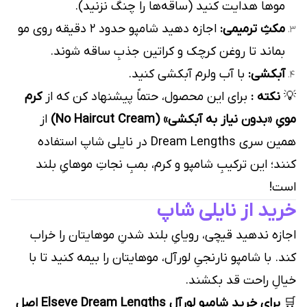
موها هدایت کنید (ساقه‌ها را چنگ نزنید).
مکثِ ترمیمی:
اجازه دهید شامپو حدود ۲ دقیقه روی مو
بماند تا روغن کرچک و کراتین جذبِ ساقه شوند.
آبکشی:
با آب ولرم آبکشی کنید.
💡
نکته :
برای این محصول، حتماً پیشنهاد کن که از
کرم
مویِ «بدون نیاز به آبکشی» (No Haircut Cream)
از
همین سری Dream Lengths در نایلی شاپ استفاده
کنند؛ این ترکیبِ شامپو و کرم، بمبِ نجاتِ موهایِ بلند
است!
خرید از نایلی شاپ
اجازه ندهید قیچی، رویایِ بلند شدنِ موهایتان را خراب
کند. با شامپو نارنجیِ لورآل، موهایتان را بیمه کنید تا با
خیالِ راحت قد بکشند.
🛒
برای خرید شامپو لورآل Elseve Dream Lengths اصل