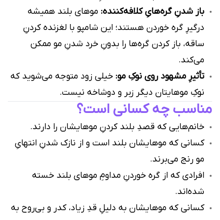
باز شدنِ گره‌هایِ کلافه‌کننده:
موهای بلند همیشه
درگیرِ گره خوردن هستند؛ این شامپو با لغزنده کردنِ
ساقه، باز کردن گره‌ها را بدونِ خرد شدنِ مو ممکن
می‌کند.
تأثیرِ مشهود روی نوکِ مو:
خیلی زود متوجه می‌شوید که
نوکِ موهایتان دیگر زبر و دوشاخه نیست.
مناسب چه کسانی است؟
خانم‌هایی که قصدِ بلند کردنِ موهایشان را دارند.
کسانی که موهایشان بلند است و از نازک شدنِ انتهایِ
مو رنج می‌برند.
افرادی که از گره خوردنِ مداومِ موهای بلند خسته
شده‌اند.
کسانی که موهایشان به دلیلِ قدِ زیاد، کدر و بی‌روح به