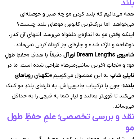
بلند
همه می‌دانیم که بلند کردن مو چه صبر و حوصله‌ای
می‌خواهد. اما بزرگ‌ترین کابوسِ موهای بلند چیست؟
اینکه وقتی مو به اندازه‌ی دلخواه می‌رسد، انتهایِ آن کدر،
دوشاخه و نازک شده و چاره‌ای جز کوتاه کردن نمی‌ماند.
شامپوی Dream Lengths لورآل
دقیقاً با هدفِ «حفظِ طولِ
مو» و «نجاتِ آخرین سانتی‌مترها» طراحی شده است. ما در
نایلی شاپ
به این محصول می‌گوییم
«نگهبانِ رویاهایِ
بلند»
؛ چون با ترکیباتِ جادویی‌اش، به تارهای بلندِ مو کمک
می‌کند تا قوی‌تر بمانند و نیازِ شما به قیچی را به حداقل
می‌رساند.
نقد و بررسی تخصصی؛ علمِ حفظِ طول
مو