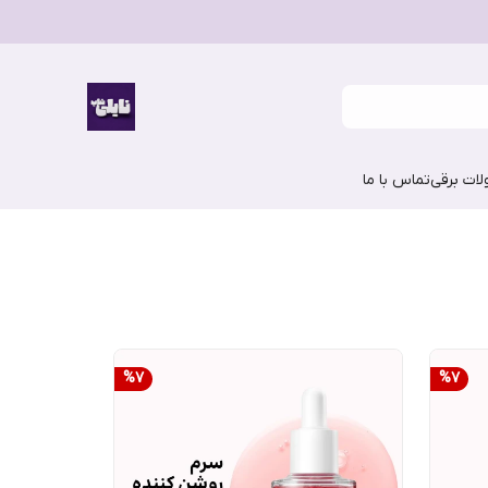
ات برقی
تماس با ما
%
7
%
7