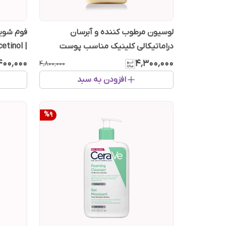
لوسیون مرطوب کننده و آبرسان
فوم شوین
دراماتیکالی کلینیک مناسب پوست
| Heartleaf Quercetinol
خشک حجم 125 میل سفارش انگلستان
۴۰۰٬۰۰۰
۴٬۳۰۰٬۰۰۰
۴٬۸۰۰٬۰۰۰
افزودن به سبد
%
9